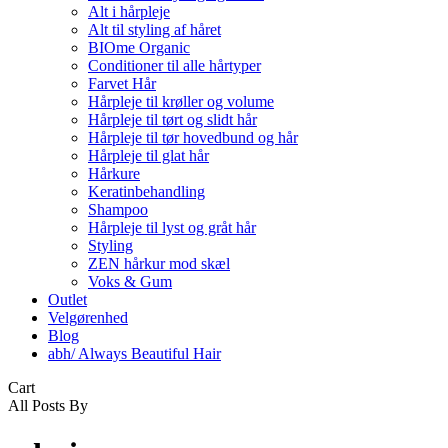
Alt i hårpleje
Alt til styling af håret
BIOme Organic
Conditioner til alle hårtyper
Farvet Hår
Hårpleje til krøller og volume
Hårpleje til tørt og slidt hår
Hårpleje til tør hovedbund og hår
Hårpleje til glat hår
Hårkure
Keratinbehandling
Shampoo
Hårpleje til lyst og gråt hår
Styling
ZEN hårkur mod skæl
Voks & Gum
Outlet
Velgørenhed
Blog
abh/ Always Beautiful Hair
Close
Cart
Cart
All Posts By