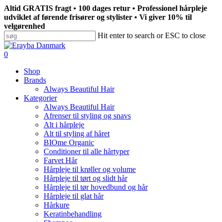
Skip
Altid GRATIS fragt • 100 dages retur • Professionel hårpleje
to
udviklet af førende frisører og stylister • Vi giver 10% til
main
velgørenhed
content
Hit enter to search or ESC to close
Close
Search
search
0
Menu
Shop
Brands
Always Beautiful Hair
Kategorier
Always Beautiful Hair
Afrenser til styling og snavs
Alt i hårpleje
Alt til styling af håret
BIOme Organic
Conditioner til alle hårtyper
Farvet Hår
Hårpleje til krøller og volume
Hårpleje til tørt og slidt hår
Hårpleje til tør hovedbund og hår
Hårpleje til glat hår
Hårkure
Keratinbehandling