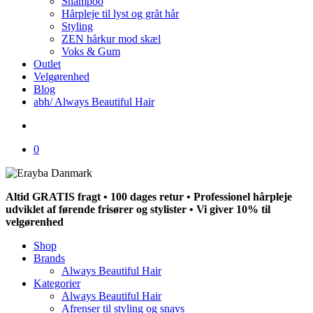
Shampoo
Hårpleje til lyst og gråt hår
Styling
ZEN hårkur mod skæl
Voks & Gum
Outlet
Velgørenhed
Blog
abh/ Always Beautiful Hair
search
0
Altid GRATIS fragt • 100 dages retur • Professionel hårpleje
udviklet af førende frisører og stylister • Vi giver 10% til
velgørenhed
Shop
Brands
Always Beautiful Hair
Kategorier
Always Beautiful Hair
Afrenser til styling og snavs