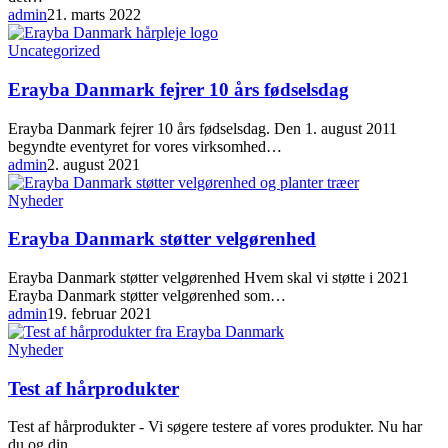
med
admin
21. marts 2022
Aloe
Vera
Erayba
Uncategorized
Danmark
fejrer
Erayba Danmark fejrer 10 års fødselsdag
10
års
Erayba Danmark fejrer 10 års fødselsdag. Den 1. august 2011
fødselsdag
begyndte eventyret for vores virksomhed…
admin
2. august 2021
Erayba
Nyheder
Danmark
støtter
Erayba Danmark støtter velgørenhed
velgørenhed
Erayba Danmark støtter velgørenhed Hvem skal vi støtte i 2021
Erayba Danmark støtter velgørenhed som…
admin
19. februar 2021
Test
Nyheder
af
hårprodukter
Test af hårprodukter
Test af hårprodukter - Vi søgere testere af vores produkter. Nu har
du og din…