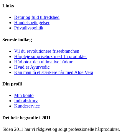
Links
Retur og fuld tilfredshed
Handelsbetingelser
Privatlivspolitik
Seneste indlæg
Vil du revolutionere frisørbranchen
Hårpleje surprisebox med 15 produkter
Hårbotox den ultimative hårkur
Hvad er Ayurvedic
Kan man få et stærkere hår med Aloe Vera
Din profil
Min konto
Indkøbskurv
Kundeservice
Det hele begyndte i 2011
Siden 2011 har vi rådgivet og solgt professionelle hårprodukter.