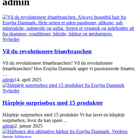
admin
Vil
Nyheder
du
revolutionere
Vil du revolutionere frisørbranchen
frisørbranchen
Vil du revolutionere frisørbranchen? Vil du revolutionere
frisørbranchen? Hos Erayba Danmark søger vi passionerede frisører,
…
admin
14. april 2025
Hårpleje
Nyheder
surprisebox
med
Hårpleje surprisebox med 15 produkter
15
produkter
Hårpleje surprisebox med 15 produkter Vi har lavet en hårpleje
surprisebox, hvor du kan spare…
admin
2. januar 2025