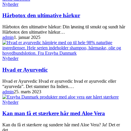
Hårbotox
Nyheder
den
ultimative
Hårbotox den ultimative hårkur
hårkur
Hårbotox den ultimative hårkur: Din løsning til smukt og sundt hår
Hårbotox den ultimative hårkur…
admin
1. januar 2025
Hvad
Nyheder
er
Ayurvedic
Hvad er Ayurvedic
Hvad er Ayurvedic Hvad er ayurvedic hvad er ayurvedic eller
“ayurveda”. Det stammer fra Indien.…
admin
25. marts 2023
Kan
Nyheder
man
få
Kan man få et stærkere hår med Aloe Vera
et
stærkere
Kan du få et stærkere og sundere hår med Aloe Vera? Ja! Det er
hår
det…