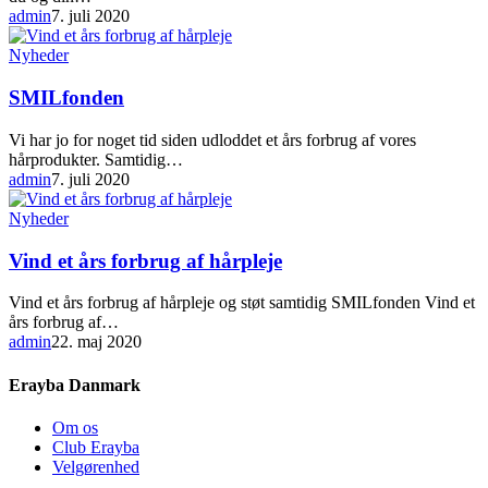
admin
7. juli 2020
SMILfonden
Nyheder
SMILfonden
Vi har jo for noget tid siden udloddet et års forbrug af vores
hårprodukter. Samtidig…
admin
7. juli 2020
Vind
Nyheder
et
års
Vind et års forbrug af hårpleje
forbrug
af
Vind et års forbrug af hårpleje og støt samtidig SMILfonden Vind et
hårpleje
års forbrug af…
admin
22. maj 2020
Erayba Danmark
Om os
Club Erayba
Velgørenhed