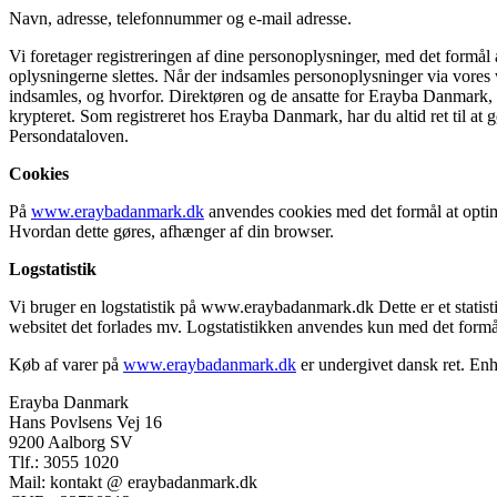
Navn, adresse, telefonnummer og e-mail adresse.
Vi foretager registreringen af dine personoplysninger, med det formål 
oplysningerne slettes. Når der indsamles personoplysninger via vores we
indsamles, og hvorfor. Direktøren og de ansatte for Erayba Danmark, h
krypteret. Som registreret hos Erayba Danmark, har du altid ret til at g
Persondataloven.
Cookies
På
www.eraybadanmark.dk
anvendes cookies med det formål at optime
Hvordan dette gøres, afhænger af din browser.
Logstatistik
Vi bruger en logstatistik på www.eraybadanmark.dk Dette er et statist
websitet det forlades mv. Logstatistikken anvendes kun med det for
Køb af varer på
www.eraybadanmark.dk
er undergivet dansk ret. Enh
Erayba Danmark
Hans Povlsens Vej 16
9200 Aalborg SV
Tlf.: 3055 1020
Mail: kontakt @ eraybadanmark.dk