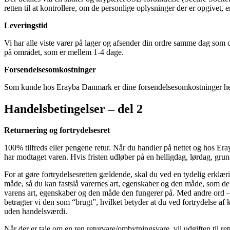
retten til at kontrollere, om de personlige oplysninger der er opgivet, e
Leveringstid
Vi har alle viste varer på lager og afsender din ordre samme dag som de
på området, som er mellem 1-4 dage.
Forsendelsesomkostninger
Som kunde hos Erayba Danmark er dine forsendelsesomkostninger he
Handelsbetingelser – del 2
Returnering og fortrydelsesret
100% tilfreds eller pengene retur. Når du handler på nettet og hos Era
har modtaget varen. Hvis fristen udløber på en helligdag, lørdag, grun
For at gøre fortrydelsesretten gældende, skal du ved en tydelig erklæ
måde, så du kan fastslå varernes art, egenskaber og den måde, som de 
varens art, egenskaber og den måde den fungerer på. Med andre ord –
betragter vi den som “brugt”, hvilket betyder at du ved fortrydelse af
uden handelsværdi.
Når der er tale om en ren returvare/ombytningsvare, vil udgiften til re