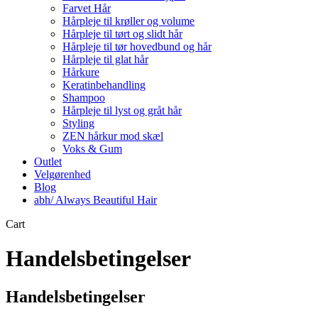
Farvet Hår
Hårpleje til krøller og volume
Hårpleje til tørt og slidt hår
Hårpleje til tør hovedbund og hår
Hårpleje til glat hår
Hårkure
Keratinbehandling
Shampoo
Hårpleje til lyst og gråt hår
Styling
ZEN hårkur mod skæl
Voks & Gum
Outlet
Velgørenhed
Blog
abh/ Always Beautiful Hair
Close
Cart
Cart
Handelsbetingelser
Handelsbetingelser