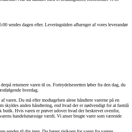
. 15:00 sendes dagen efter. Leveringstiden afhænger af vores leverandør
erpå returnere varen til os. Fortrydelsesretten løber fra den dag, du
næstfølgende hverdag.
n af varen. Du må efter modtagelsen alene håndtere varerne på en
m skyldes anden håndtering, end hvad der er nødvendigt for at fastslå
 butik. Hvis varen er prøvet udover hvad der beskrevet ovenfor,
g af varens handelsmæssige værdi. Vi anser brugte varer som værende
are sendes til dig igen. Du bærer risikoen for varen fra varens