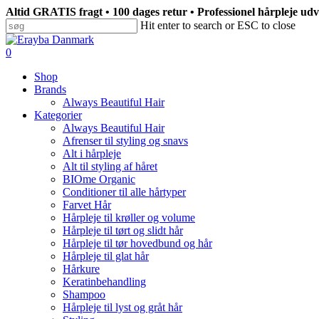
Skip
Altid GRATIS fragt • 100 dages retur • Professionel hårpleje udvik
to
Hit enter to search or ESC to close
main
Close
content
Search
search
0
Menu
Shop
Brands
Always Beautiful Hair
Kategorier
Always Beautiful Hair
Afrenser til styling og snavs
Alt i hårpleje
Alt til styling af håret
BIOme Organic
Conditioner til alle hårtyper
Farvet Hår
Hårpleje til krøller og volume
Hårpleje til tørt og slidt hår
Hårpleje til tør hovedbund og hår
Hårpleje til glat hår
Hårkure
Keratinbehandling
Shampoo
Hårpleje til lyst og gråt hår