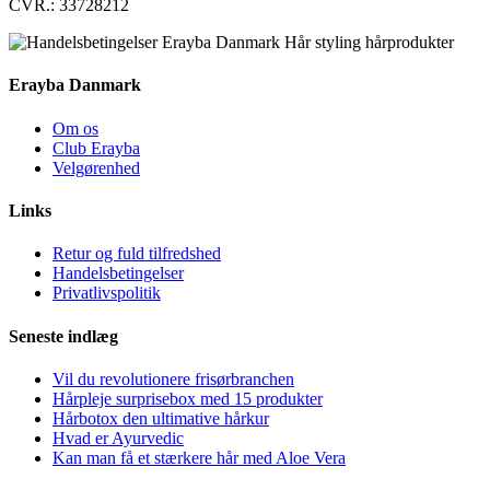
CVR.: 33728212
Erayba Danmark
Om os
Club Erayba
Velgørenhed
Links
Retur og fuld tilfredshed
Handelsbetingelser
Privatlivspolitik
Seneste indlæg
Vil du revolutionere frisørbranchen
Hårpleje surprisebox med 15 produkter
Hårbotox den ultimative hårkur
Hvad er Ayurvedic
Kan man få et stærkere hår med Aloe Vera