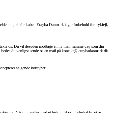
gældende pris for købet. Erayba Danmark tager forbehold for trykfejl,
kontakte os. Du vil desuden modtage en ny mail, samme dag som din
se bedes du venligst sende os en mail på kontakt@ eraybadanmark.dk
accepterer følgende korttyper:
rstående. Når du handler med et betalingskort, forbeholder vi os