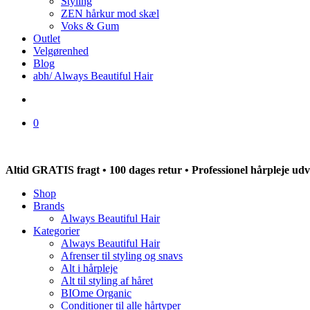
Styling
ZEN hårkur mod skæl
Voks & Gum
Outlet
Velgørenhed
Blog
abh/ Always Beautiful Hair
search
0
Altid GRATIS fragt • 100 dages retur • Professionel hårpleje udvik
Shop
Brands
Always Beautiful Hair
Kategorier
Always Beautiful Hair
Afrenser til styling og snavs
Alt i hårpleje
Alt til styling af håret
BIOme Organic
Conditioner til alle hårtyper