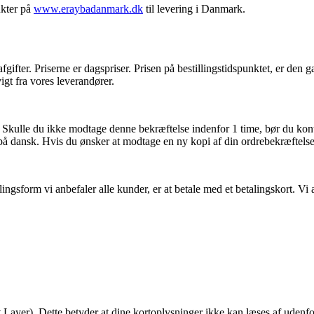
ukter på
www.eraybadanmark.dk
til levering i Danmark.
gifter. Priserne er dagspriser. Prisen på bestillingstidspunktet, er den 
igt fra vores leverandører.
se. Skulle du ikke modtage denne bekræftelse indenfor 1 time, bør du 
på dansk. Hvis du ønsker at modtage en ny kopi af din ordrebekræftel
ingsform vi anbefaler alle kunder, er at betale med et betalingskort. Vi 
 Layer). Dette betyder at dine kortoplysninger ikke kan læses af udenfo