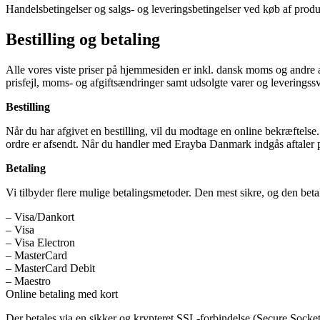
Handelsbetingelser og salgs- og leveringsbetingelser ved køb af prod
Bestilling og betaling
Alle vores viste priser på hjemmesiden er inkl. dansk moms og andre af
prisfejl, moms- og afgiftsændringer samt udsolgte varer og leveringssv
Bestilling
Når du har afgivet en bestilling, vil du modtage en online bekræftel
ordre er afsendt. Når du handler med Erayba Danmark indgås aftaler 
Betaling
Vi tilbyder flere mulige betalingsmetoder. Den mest sikre, og den betal
– Visa/Dankort
– Visa
– Visa Electron
– MasterCard
– MasterCard Debit
– Maestro
Online betaling med kort
Der betales via en sikker og krypteret SSL-forbindelse (Secure Socket