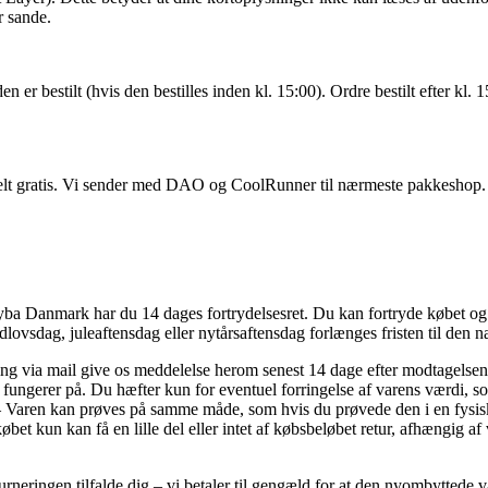
r sande.
n er bestilt (hvis den bestilles inden kl. 15:00). Ordre bestilt efter kl
lt gratis. Vi sender med DAO og CoolRunner til nærmeste pakkeshop.
yba Danmark har du 14 dages fortrydelsesret. Du kan fortryde købet og d
dlovsdag, juleaftensdag eller nytårsaftensdag forlænges fristen til den 
ring via mail give os meddelelse herom senest 14 dage efter modtagelse
fungerer på. Du hæfter kun for eventuel forringelse af varens værdi, so
 Varen kan prøves på samme måde, som hvis du prøvede den i en fysisk
 købet kun kan få en lille del eller intet af købsbeløbet retur, afhængi
turneringen tilfalde dig – vi betaler til gengæld for at den nyombyttede v