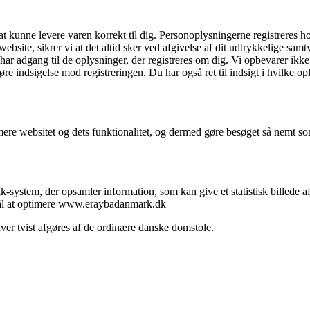
at kunne levere varen korrekt til dig. Personoplysningerne registreres 
bsite, sikrer vi at det altid sker ved afgivelse af dit udtrykkelige sam
ar adgang til de oplysninger, der registreres om dig. Vi opbevarer ikk
øre indsigelse mod registreringen. Du har også ret til indsigt i hvilke opl
re websitet og dets funktionalitet, og dermed gøre besøget så nemt som 
ik-system, der opsamler information, som kan give et statistisk billede
mål at optimere www.eraybadanmark.dk
ver tvist afgøres af de ordinære danske domstole.