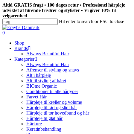
Skip
Altid GRATIS fragt • 100 dages retur • Professionel hårpleje
to
udviklet af førende frisører og stylister • Vi giver 10% til
main
velgørenhed
content
Hit enter to search or ESC to close
Close
Search
search
0
Menu
Shop
Brands
Always Beautiful Hair
Kategorier
Always Beautiful Hair
Afrenser til styling og snavs
Alt i hårpleje
Alt til styling af håret
BIOme Organic
Conditioner til alle hårtyper
Farvet Hår
Hårpleje til krøller og volume
Hårpleje til tørt og slidt hår
Hårpleje til tør hovedbund og hår
Hårpleje til glat hår
Hårkure
Keratinbehandling