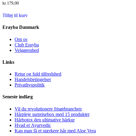
kr.
179,00
Tilføj til kurv
Erayba Danmark
Om os
Club Erayba
Velgørenhed
Links
Retur og fuld tilfredshed
Handelsbetingelser
Privatlivspolitik
Seneste indlæg
Vil du revolutionere frisørbranchen
Hårpleje surprisebox med 15 produkter
Hårbotox den ultimative hårkur
Hvad er Ayurvedic
Kan man få et stærkere hår med Aloe Vera