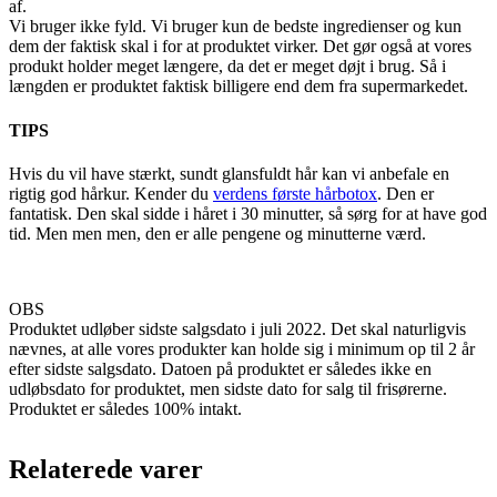
af.
Vi bruger ikke fyld. Vi bruger kun de bedste ingredienser og kun
dem der faktisk skal i for at produktet virker. Det gør også at vores
produkt holder meget længere, da det er meget døjt i brug. Så i
længden er produktet faktisk billigere end dem fra supermarkedet.
TIPS
Hvis du vil have stærkt, sundt glansfuldt hår kan vi anbefale en
rigtig god hårkur. Kender du
verdens første hårbotox
. Den er
fantatisk. Den skal sidde i håret i 30 minutter, så sørg for at have god
tid. Men men men, den er alle pengene og minutterne værd.
OBS
Produktet udløber sidste salgsdato i juli 2022. Det skal naturligvis
nævnes, at alle vores produkter kan holde sig i minimum op til 2 år
efter sidste salgsdato. Datoen på produktet er således ikke en
udløbsdato for produktet, men sidste dato for salg til frisørerne.
Produktet er således 100% intakt.
Relaterede varer