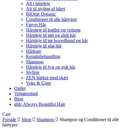
Alt i hårpleje
Alt til styling af håret
BIOme Organic
Conditioner til alle hårtyper
Farvet Hår
Hårpleje til krøller og volume
Hårpleje til tørt og slidt hår
Hårpleje til tør hovedbund og hår
Hårpleje til glat hår
Hårkure
Keratinbehandling
Shampoo
Hårpleje til lyst og gråt hår
Styling
ZEN hårkur mod skæl
Voks & Gum
Outlet
Velgørenhed
Blog
abh/ Always Beautiful Hair
Close
Cart
Cart
Forside
Shop
Shampoo
Shampoo og Conditioner til alle
hårtyper