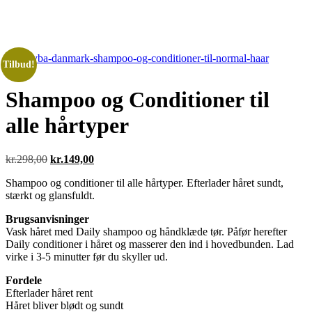
Tilbud!
Shampoo og Conditioner til
alle hårtyper
Den
Den
kr.
298,00
kr.
149,00
oprindelige
aktuelle
Shampoo og conditioner til alle hårtyper. Efterlader håret sundt,
pris
pris
stærkt og glansfuldt.
var:
er:
kr.298,00.
kr.149,00.
Brugsanvisninger
Vask håret med Daily shampoo og håndklæde tør. Påfør herefter
Daily conditioner i håret og masserer den ind i hovedbunden. Lad
virke i 3-5 minutter før du skyller ud.
Fordele
Efterlader håret rent
Håret bliver blødt og sundt