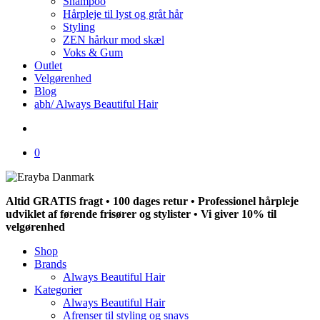
Shampoo
Hårpleje til lyst og gråt hår
Styling
ZEN hårkur mod skæl
Voks & Gum
Outlet
Velgørenhed
Blog
abh/ Always Beautiful Hair
search
0
Altid GRATIS fragt • 100 dages retur • Professionel hårpleje
udviklet af førende frisører og stylister • Vi giver 10% til
velgørenhed
Shop
Brands
Always Beautiful Hair
Kategorier
Always Beautiful Hair
Afrenser til styling og snavs