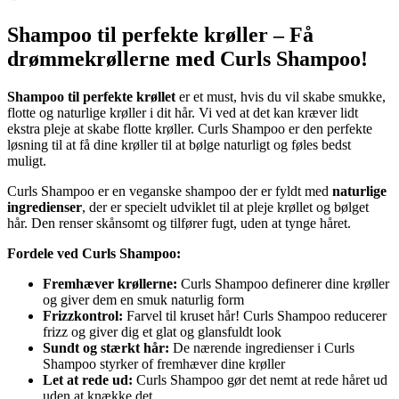
Shampoo til perfekte krøller – Få
drømmekrøllerne med Curls Shampoo!
Shampoo til perfekte krøllet
er et must, hvis du vil skabe smukke,
flotte og naturlige krøller i dit hår. Vi ved at det kan kræver lidt
ekstra pleje at skabe flotte krøller. Curls Shampoo er den perfekte
løsning til at få dine krøller til at bølge naturligt og føles bedst
muligt.
Curls Shampoo er en veganske shampoo der er fyldt med
naturlige
ingredienser
, der er specielt udviklet til at pleje krøllet og bølget
hår. Den renser skånsomt og tilfører fugt, uden at tynge håret.
Fordele ved Curls Shampoo:
Fremhæver krøllerne:
Curls Shampoo definerer dine krøller
og giver dem en smuk naturlig form
Frizzkontrol:
Farvel til kruset hår! Curls Shampoo reducerer
frizz og giver dig et glat og glansfuldt look
Sundt og stærkt hår:
De nærende ingredienser i Curls
Shampoo styrker of fremhæver dine krøller
Let at rede ud:
Curls Shampoo gør det nemt at rede håret ud
uden at knække det