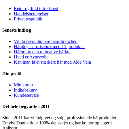
Retur og fuld tilfredshed
Handelsbetingelser
Privatlivspolitik
Seneste indlæg
Vil du revolutionere frisørbranchen
Hårpleje surprisebox med 15 produkter
Hårbotox den ultimative hårkur
Hvad er Ayurvedic
Kan man få et stærkere hår med Aloe Vera
Din profil
Min konto
Indkøbskurv
Kundeservice
Det hele begyndte i 2011
Siden 2011 har vi rådgivet og solgt professionelle hårprodukter.
Erayba Danmark er 100% danskejet og har kontor og lager i
Aalborg.