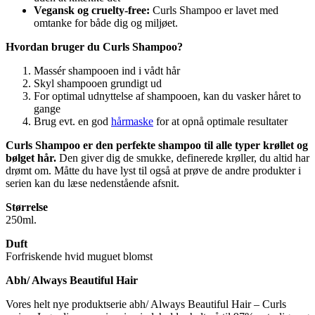
Vegansk og cruelty-free:
Curls Shampoo er lavet med
omtanke for både dig og miljøet.
Hvordan bruger du Curls Shampoo?
Massér shampooen ind i vådt hår
Skyl shampooen grundigt ud
For optimal udnyttelse af shampooen, kan du vasker håret to
gange
Brug evt. en god
hårmaske
for at opnå optimale resultater
Curls Shampoo er den perfekte shampoo til alle typer krøllet og
bølget hår.
Den giver dig de smukke, definerede krøller, du altid har
drømt om. Måtte du have lyst til også at prøve de andre produkter i
serien kan du læse nedenstående afsnit.
Størrelse
250ml.
Duft
Forfriskende hvid muguet blomst
Abh/ Always Beautiful Hair
Vores helt nye produktserie abh/ Always Beautiful Hair – Curls