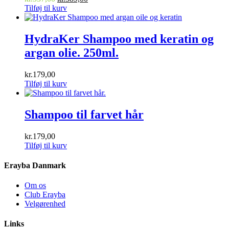
oprindelige
aktuelle
Tilføj til kurv
pris
pris
var:
er:
kr.537,00.
kr.389,00.
HydraKer Shampoo med keratin og
argan olie. 250ml.
kr.
179,00
Tilføj til kurv
Shampoo til farvet hår
kr.
179,00
Tilføj til kurv
Erayba Danmark
Om os
Club Erayba
Velgørenhed
Links