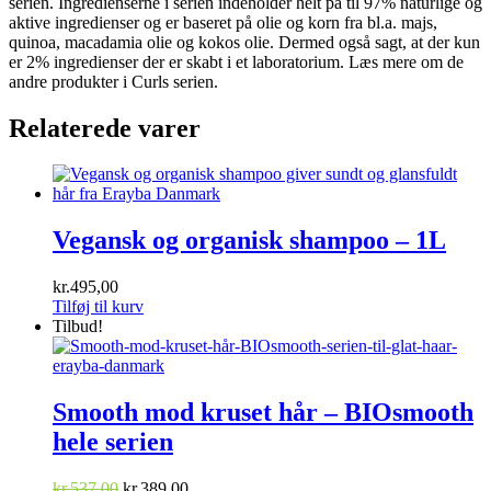
serien. Ingredienserne i serien indeholder helt på til 97% naturlige og
aktive ingredienser og er baseret på olie og korn fra bl.a. m
ajs,
quinoa,
macadamia olie og kokos olie
. Dermed også sagt, at der kun
er 2% ingredienser der er skabt i et laboratorium. Læs mere om de
andre produkter i Curls serien.
Relaterede varer
Vegansk og organisk shampoo – 1L
kr.
495,00
Tilføj til kurv
Tilbud!
Smooth mod kruset hår – BIOsmooth
hele serien
Den
Den
kr.
537,00
kr.
389,00