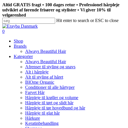
Skip
Altid GRATIS fragt • 100 dages retur • Professionel hårpleje
to
udviklet af førende frisører og stylister • Vi giver 10% til
main
velgørenhed
content
Hit enter to search or ESC to close
Close
Search
search
0
Menu
Shop
Brands
Always Beautiful Hair
Kategorier
Always Beautiful Hair
Afrenser til styling og snavs
Alt i hårpleje
Alt til styling af håret
BIOme Organic
Conditioner til alle hårtyper
Farvet Hår
Hårpleje til krøller og volume
Hårpleje til tørt og slidt hår
Hårpleje til tør hovedbund og hår
Hårpleje til glat hår
Hårkure
Keratinbehandling