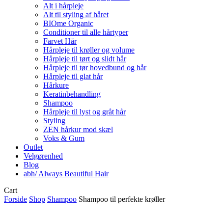
Alt i hårpleje
Alt til styling af håret
BIOme Organic
Conditioner til alle hårtyper
Farvet Hår
Hårpleje til krøller og volume
Hårpleje til tørt og slidt hår
Hårpleje til tør hovedbund og hår
Hårpleje til glat hår
Hårkure
Keratinbehandling
Shampoo
Hårpleje til lyst og gråt hår
Styling
ZEN hårkur mod skæl
Voks & Gum
Outlet
Velgørenhed
Blog
abh/ Always Beautiful Hair
Close
Cart
Cart
Forside
Shop
Shampoo
Shampoo til perfekte krøller