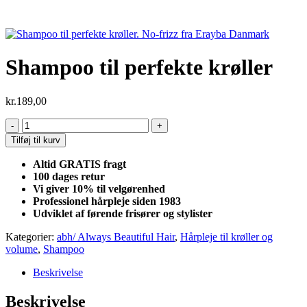
Shampoo til perfekte krøller
kr.
189,00
Shampoo
til
Tilføj til kurv
perfekte
krøller
Altid GRATIS fragt
antal
100 dages retur
Vi giver 10% til velgørenhed
Professionel hårpleje siden 1983
Udviklet af førende frisører og stylister
Kategorier:
abh/ Always Beautiful Hair
,
Hårpleje til krøller og
volume
,
Shampoo
Beskrivelse
Beskrivelse