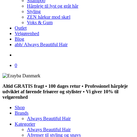
Shampoo
Hårpleje til lyst og gråt hår
Styling
ZEN hårkur mod skæl
Voks & Gum
Outlet
Velgørenhed
Blog
abh/ Always Beautiful Hair
search
0
Altid GRATIS fragt • 100 dages retur • Professionel hårpleje
udviklet af førende frisører og stylister • Vi giver 10% til
velgørenhed
Shop
Brands
Always Beautiful Hair
Kategorier
Always Beautiful Hair
Afrenser til styling og snavs