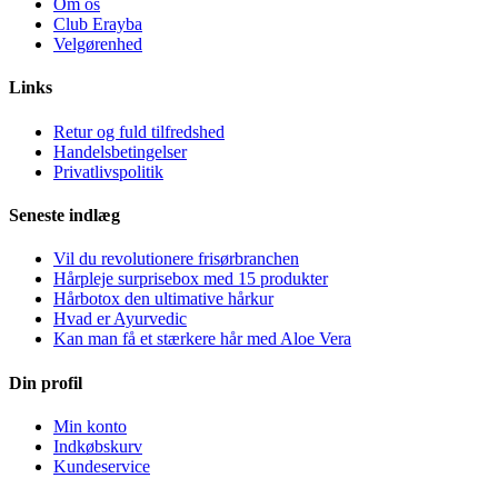
Om os
Club Erayba
Velgørenhed
Links
Retur og fuld tilfredshed
Handelsbetingelser
Privatlivspolitik
Seneste indlæg
Vil du revolutionere frisørbranchen
Hårpleje surprisebox med 15 produkter
Hårbotox den ultimative hårkur
Hvad er Ayurvedic
Kan man få et stærkere hår med Aloe Vera
Din profil
Min konto
Indkøbskurv
Kundeservice