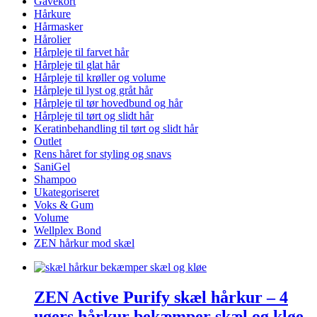
Gavekort
Hårkure
Hårmasker
Hårolier
Hårpleje til farvet hår
Hårpleje til glat hår
Hårpleje til krøller og volume
Hårpleje til lyst og gråt hår
Hårpleje til tør hovedbund og hår
Hårpleje til tørt og slidt hår
Keratinbehandling til tørt og slidt hår
Outlet
Rens håret for styling og snavs
SaniGel
Shampoo
Ukategoriseret
Voks & Gum
Volume
Wellplex Bond
ZEN hårkur mod skæl
ZEN Active Purify skæl hårkur – 4
ugers hårkur bekæmper skæl og kløe