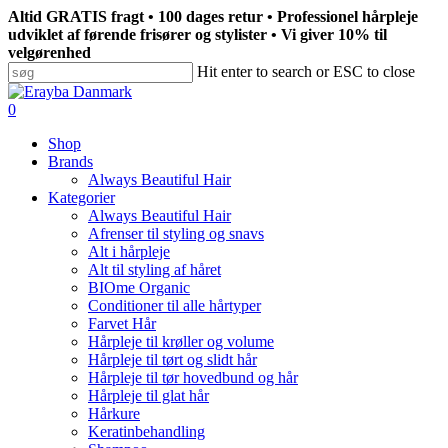
Skip
Altid GRATIS fragt • 100 dages retur • Professionel hårpleje
to
udviklet af førende frisører og stylister • Vi giver 10% til
main
velgørenhed
content
Hit enter to search or ESC to close
Close
Search
search
0
Menu
Shop
Brands
Always Beautiful Hair
Kategorier
Always Beautiful Hair
Afrenser til styling og snavs
Alt i hårpleje
Alt til styling af håret
BIOme Organic
Conditioner til alle hårtyper
Farvet Hår
Hårpleje til krøller og volume
Hårpleje til tørt og slidt hår
Hårpleje til tør hovedbund og hår
Hårpleje til glat hår
Hårkure
Keratinbehandling