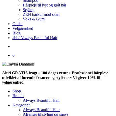
Shampoo
Hårpleje til lyst og gråt hår
Styling
ZEN hårkur mod skæl
Voks & Gum
Outlet
Velgørenhed
Blog
abh/ Always Beautiful Hair
search
0
Altid GRATIS fragt • 100 dages retur • Professionel hårpleje
udviklet af førende frisører og stylister • Vi giver 10% til
velgørenhed
Shop
Brands
Always Beautiful Hair
Kategorier
Always Beautiful Hair
Afrenser til styling og snavs