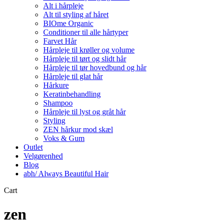
Alt i hårpleje
Alt til styling af håret
BIOme Organic
Conditioner til alle hårtyper
Farvet Hår
Hårpleje til krøller og volume
Hårpleje til tørt og slidt hår
Hårpleje til tør hovedbund og hår
Hårpleje til glat hår
Hårkure
Keratinbehandling
Shampoo
Hårpleje til lyst og gråt hår
Styling
ZEN hårkur mod skæl
Voks & Gum
Outlet
Velgørenhed
Blog
abh/ Always Beautiful Hair
Close
Cart
Cart
zen