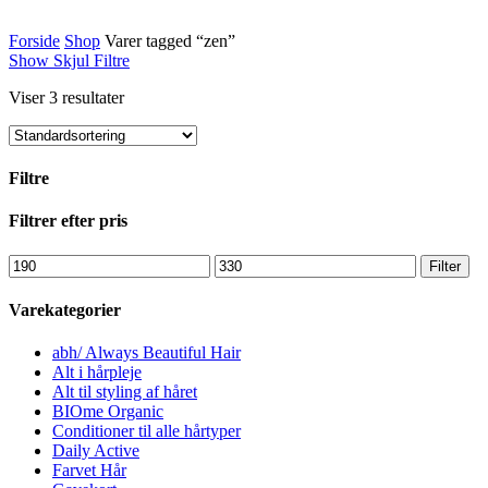
Forside
Shop
Varer tagged “zen”
Show
Skjul
Filtre
Viser 3 resultater
Filtre
Close
Filtrer efter pris
Filters
Mindste
Højeste
Filter
pris
pris
Varekategorier
abh/ Always Beautiful Hair
Alt i hårpleje
Alt til styling af håret
BIOme Organic
Conditioner til alle hårtyper
Daily Active
Farvet Hår