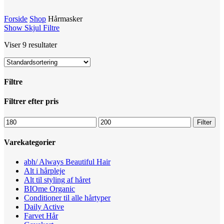
Forside
Shop
Hårmasker
Show
Skjul
Filtre
Viser 9 resultater
Filtre
Close
Filtrer efter pris
Filters
Mindste
Højeste
Filter
pris
pris
Varekategorier
abh/ Always Beautiful Hair
Alt i hårpleje
Alt til styling af håret
BIOme Organic
Conditioner til alle hårtyper
Daily Active
Farvet Hår