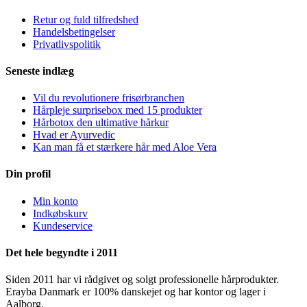
Retur og fuld tilfredshed
Handelsbetingelser
Privatlivspolitik
Seneste indlæg
Vil du revolutionere frisørbranchen
Hårpleje surprisebox med 15 produkter
Hårbotox den ultimative hårkur
Hvad er Ayurvedic
Kan man få et stærkere hår med Aloe Vera
Din profil
Min konto
Indkøbskurv
Kundeservice
Det hele begyndte i 2011
Siden 2011 har vi rådgivet og solgt professionelle hårprodukter.
Erayba Danmark er 100% danskejet og har kontor og lager i
Aalborg.