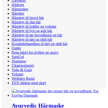
Gavekort
Hårkure
Hårmasker
Hårolier
Hårpleje til farvet hår
Hårpleje til glat hår
Hårpleje til krøller og volume
Hårpleje til lyst og gråt hår
Hårpleje til tør hovedbund og hår
Hårpleje til tørt og slidt hår
Keratinbehandling til tørt og slidt hår
Outlet
Rens håret for styling og snavs
SaniGel
Shampoo
Ukategoriseret
Voks & Gum
Volume
Wellplex Bond
ZEN hårkur mod skæl
Ayurvedic Hårmaske