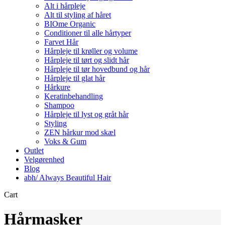
Alt i hårpleje
Alt til styling af håret
BIOme Organic
Conditioner til alle hårtyper
Farvet Hår
Hårpleje til krøller og volume
Hårpleje til tørt og slidt hår
Hårpleje til tør hovedbund og hår
Hårpleje til glat hår
Hårkure
Keratinbehandling
Shampoo
Hårpleje til lyst og gråt hår
Styling
ZEN hårkur mod skæl
Voks & Gum
Outlet
Velgørenhed
Blog
abh/ Always Beautiful Hair
Close
Cart
Cart
Hårmasker