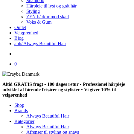
Shampoo
Hårpleje til lyst og gråt hår
Styling
ZEN hårkur mod skæl
Voks & Gum
Outlet
Velgørenhed
Blog
abh/ Always Beautiful Hair
search
0
Altid GRATIS fragt • 100 dages retur • Professionel hårpleje
udviklet af førende frisører og stylister • Vi giver 10% til
velgørenhed
Shop
Brands
Always Beautiful Hair
Kategorier
Always Beautiful Hair
Afrenser til styling og snavs