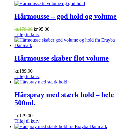
Hårmousse – god hold og volume
Den
Den
kr.
179,00
kr.
95,00
oprindelige
aktuelle
Tilføj til kurv
pris
pris
var:
er:
kr.179,00.
kr.95,00.
Hårmousse skaber flot volume
kr.
189,00
Tilføj til kurv
Hårspray med stærk hold – hele
500ml.
kr.
179,00
Tilføj til kurv