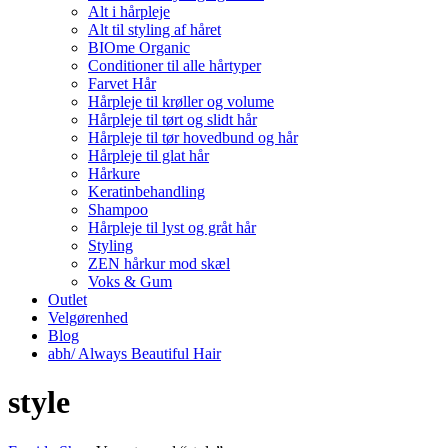
Alt i hårpleje
Alt til styling af håret
BIOme Organic
Conditioner til alle hårtyper
Farvet Hår
Hårpleje til krøller og volume
Hårpleje til tørt og slidt hår
Hårpleje til tør hovedbund og hår
Hårpleje til glat hår
Hårkure
Keratinbehandling
Shampoo
Hårpleje til lyst og gråt hår
Styling
ZEN hårkur mod skæl
Voks & Gum
Outlet
Velgørenhed
Blog
abh/ Always Beautiful Hair
style