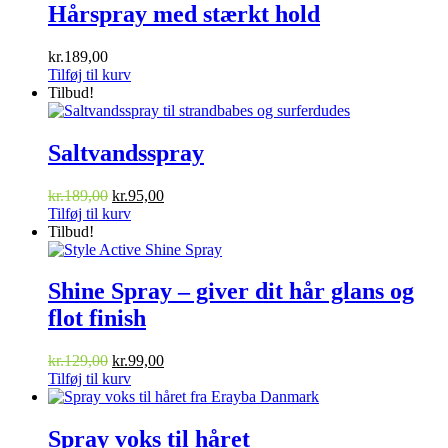
Hårspray med stærkt hold
kr.
189,00
Tilføj til kurv
Tilbud!
Saltvandsspray
Den
Den
kr.
189,00
kr.
95,00
oprindelige
aktuelle
Tilføj til kurv
pris
pris
Tilbud!
var:
er:
kr.189,00.
kr.95,00.
Shine Spray – giver dit hår glans og
flot finish
Den
Den
kr.
129,00
kr.
99,00
oprindelige
aktuelle
Tilføj til kurv
pris
pris
var:
er:
kr.129,00.
kr.99,00.
Spray voks til håret