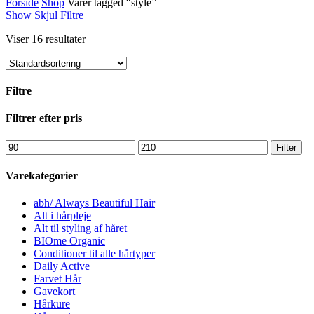
Forside
Shop
Varer tagged “style”
Show
Skjul
Filtre
Viser 16 resultater
Filtre
Close
Filtrer efter pris
Filters
Mindste
Højeste
Filter
pris
pris
Varekategorier
abh/ Always Beautiful Hair
Alt i hårpleje
Alt til styling af håret
BIOme Organic
Conditioner til alle hårtyper
Daily Active
Farvet Hår
Gavekort
Hårkure