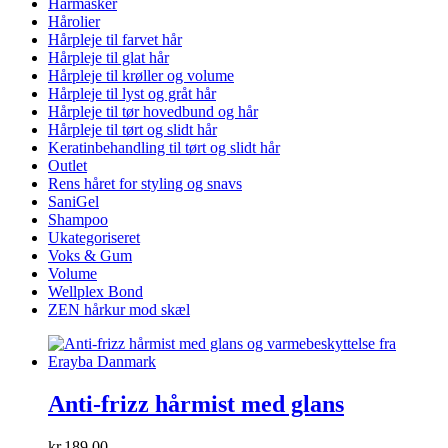
Hårmasker
Hårolier
Hårpleje til farvet hår
Hårpleje til glat hår
Hårpleje til krøller og volume
Hårpleje til lyst og gråt hår
Hårpleje til tør hovedbund og hår
Hårpleje til tørt og slidt hår
Keratinbehandling til tørt og slidt hår
Outlet
Rens håret for styling og snavs
SaniGel
Shampoo
Ukategoriseret
Voks & Gum
Volume
Wellplex Bond
ZEN hårkur mod skæl
Anti-frizz hårmist med glans
kr.
189,00