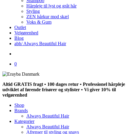
Shampoo
Hårpleje til lyst og gråt hår
Styling
ZEN hårkur mod skæl
Voks & Gum
Outlet
Velgørenhed
Blog
abh/ Always Beautiful Hair
search
0
Altid GRATIS fragt • 100 dages retur • Professionel hårpleje
udviklet af førende frisører og stylister • Vi giver 10% til
velgørenhed
Shop
Brands
Always Beautiful Hair
Kategorier
Always Beautiful Hair
Afrenser til styling og snavs