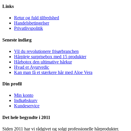
Links
Retur og fuld tilfredshed
Handelsbetingelser
Privatlivspolitik
Seneste indlæg
Vil du revolutionere frisørbranchen
Hårpleje surprisebox med 15 produkter
Hårbotox den ultimative hårkur
Hvad er Ayurvedic
Kan man få et stærkere hår med Aloe Vera
Din profil
Min konto
Indkøbskurv
Kundeservice
Det hele begyndte i 2011
Siden 2011 har vi rådgivet og solgt professionelle hårprodukter.