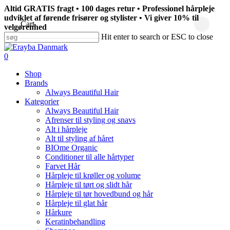
Skip
Altid GRATIS fragt • 100 dages retur • Professionel hårpleje
to
udviklet af førende frisører og stylister • Vi giver 10% til
Close
Cart
main
velgørenhed
Cart
content
Hit enter to search or ESC to close
Close
Search
search
0
Menu
Shop
Brands
Always Beautiful Hair
Kategorier
Always Beautiful Hair
Afrenser til styling og snavs
Alt i hårpleje
Alt til styling af håret
BIOme Organic
Conditioner til alle hårtyper
Farvet Hår
Hårpleje til krøller og volume
Hårpleje til tørt og slidt hår
Hårpleje til tør hovedbund og hår
Hårpleje til glat hår
Hårkure
Keratinbehandling