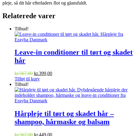
pleje, så dit hår efterladers flot og glansfuldt.
Relaterede varer
Tilbud!
Leave-in conditioner til tørt og skadet
hår
Den
Den
kr.
567,00
kr.
399,00
oprindelige
aktuelle
Tilføj til kurv
pris
pris
Tilbud!
var:
er:
kr.567,00.
kr.399,00.
Hårpleje til tørt og skadet hår –
shampoo, hårmaske og balsam
Den
Den
kr.
567,00
kr.
449,00