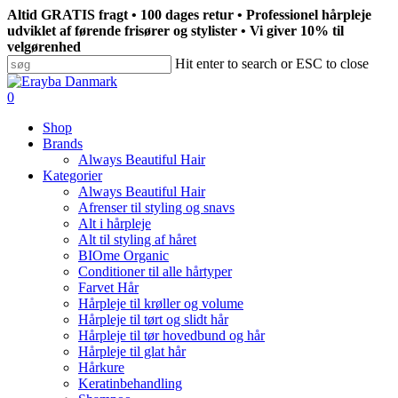
Skip
Altid GRATIS fragt • 100 dages retur • Professionel hårpleje
to
udviklet af førende frisører og stylister • Vi giver 10% til
main
velgørenhed
content
Hit enter to search or ESC to close
Close
Search
search
0
Menu
Shop
Brands
Always Beautiful Hair
Kategorier
Always Beautiful Hair
Afrenser til styling og snavs
Alt i hårpleje
Alt til styling af håret
BIOme Organic
Conditioner til alle hårtyper
Farvet Hår
Hårpleje til krøller og volume
Hårpleje til tørt og slidt hår
Hårpleje til tør hovedbund og hår
Hårpleje til glat hår
Hårkure
Keratinbehandling