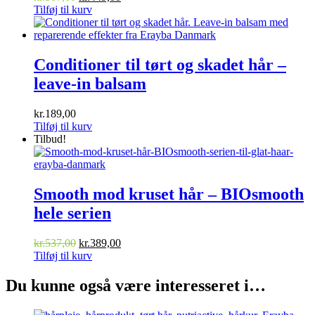
oprindelige
aktuelle
Tilføj til kurv
pris
pris
var:
er:
kr.567,00.
kr.449,00.
Conditioner til tørt og skadet hår –
leave-in balsam
kr.
189,00
Tilføj til kurv
Tilbud!
Smooth mod kruset hår – BIOsmooth
hele serien
Den
Den
kr.
537,00
kr.
389,00
oprindelige
aktuelle
Tilføj til kurv
pris
pris
var:
er:
Du kunne også være interesseret i…
kr.537,00.
kr.389,00.