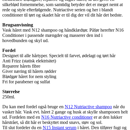
silkeblød fornemmelse, som samtidig betyder det er meget nemt at
rede og style efterfølgende. Nutriactive serien og her i blandt
conditioner til tørt og skadet hår er til dig der vil dit hår det bedste.
Brugsanvisning
Vask håret med N12 shampoo og håndklædtør. Påfør herefter N16
Conditioner i passende mængder og masserer den ind i
hovedbunden og skyl ud.
Fordel
Designet til alle hårtyper. Specielt til farvet, ødelagt og tørt hår
Anti Frizz (statisk elektrisitet)
Reparere hårets fibre
Giver næring til hårets rødder
Blødgør håret for nem styling
Fri for parabener og sulfat
Størrelse
250ml.
Du kan med fordel også bruge en
N12 Nutriactive shampoo
når du
vasker hår. Vask evt. håret 2 gange og husk at skylle shampooen helt
ud. Fordelen med en
N16 Nutriactive conditioner
er at den lukker
hårstrået, så dit hår er beskyttet mod snavs, støv og sol.
Til slut fordeler du en
N15 Instant serum
i håret. Den tilfører fugt og