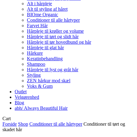
Alt i hårpleje
Alt til styling af håret
BIOme Organic
Conditioner til alle hårtyper
Farvet Hår
Hårpleje til krøller og volume
Hårpleje til tørt og slidt hår
Hårpleje til tør hovedbund og hår
Hårpleje til glat hår
Hårkure
Keratinbehandling
Shampoo
Hårpleje til lyst og gråt hår
Styling
ZEN hårkur mod skæl
Voks & Gum
Outlet
Velgørenhed
Blog
abh/ Always Beautiful Hair
Close
Cart
Cart
Forside
Shop
Conditioner til alle hårtyper
Conditioner til tørt og
skadet hår