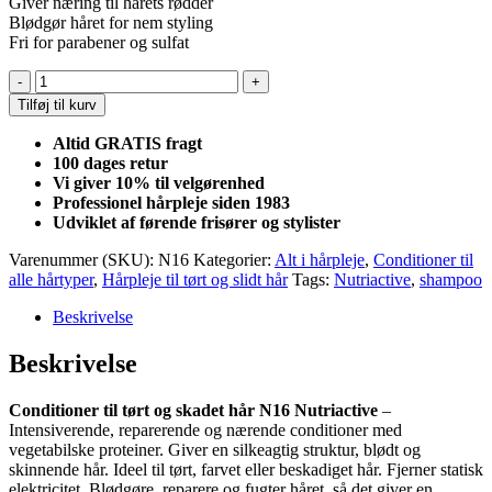
Giver næring til hårets rødder
Blødgør håret for nem styling
Fri for parabener og sulfat
Conditioner
til
Tilføj til kurv
tørt
og
Altid GRATIS fragt
skadet
100 dages retur
hår
Vi giver 10% til velgørenhed
antal
Professionel hårpleje siden 1983
Udviklet af førende frisører og stylister
Varenummer (SKU):
N16
Kategorier:
Alt i hårpleje
,
Conditioner til
alle hårtyper
,
Hårpleje til tørt og slidt hår
Tags:
Nutriactive
,
shampoo
Beskrivelse
Beskrivelse
Conditioner til tørt og skadet hår
N16 Nutriactive
–
Intensiverende, reparerende og nærende conditioner med
vegetabilske proteiner. Giver en silkeagtig struktur, blødt og
skinnende hår. Ideel til tørt, farvet eller beskadiget hår. Fjerner ​​statisk
elektricitet. Blødgøre, reparere og fugter håret, så det giver en