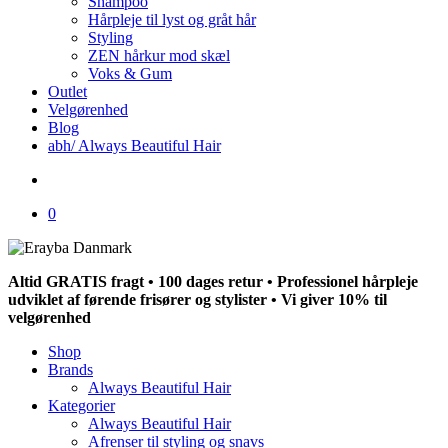
Shampoo
Hårpleje til lyst og gråt hår
Styling
ZEN hårkur mod skæl
Voks & Gum
Outlet
Velgørenhed
Blog
abh/ Always Beautiful Hair
search
0
Altid GRATIS fragt • 100 dages retur • Professionel hårpleje
udviklet af førende frisører og stylister • Vi giver 10% til
velgørenhed
Shop
Brands
Always Beautiful Hair
Kategorier
Always Beautiful Hair
Afrenser til styling og snavs