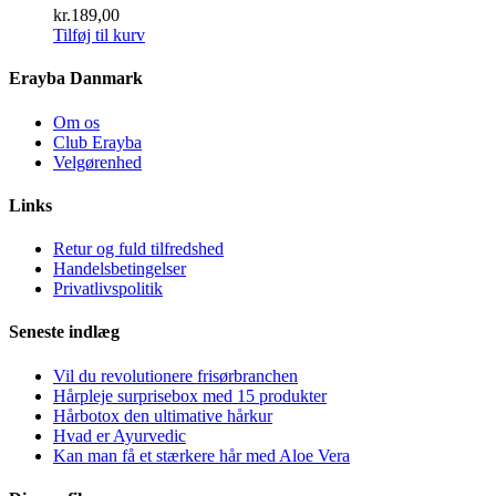
kr.
189,00
Tilføj til kurv
Erayba Danmark
Om os
Club Erayba
Velgørenhed
Links
Retur og fuld tilfredshed
Handelsbetingelser
Privatlivspolitik
Seneste indlæg
Vil du revolutionere frisørbranchen
Hårpleje surprisebox med 15 produkter
Hårbotox den ultimative hårkur
Hvad er Ayurvedic
Kan man få et stærkere hår med Aloe Vera